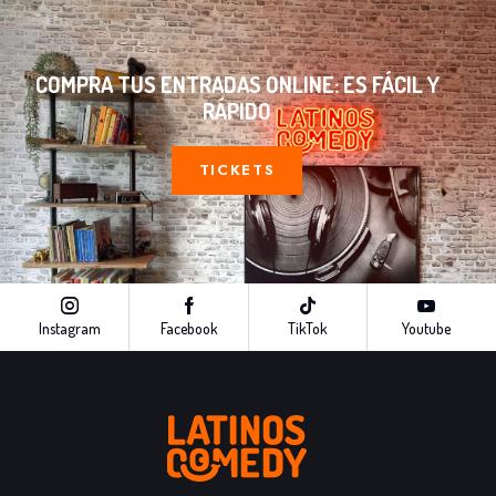
COMPRA TUS ENTRADAS ONLINE: ES FÁCIL Y
RÁPIDO
TICKETS
Instagram
Facebook
TikTok
Youtube