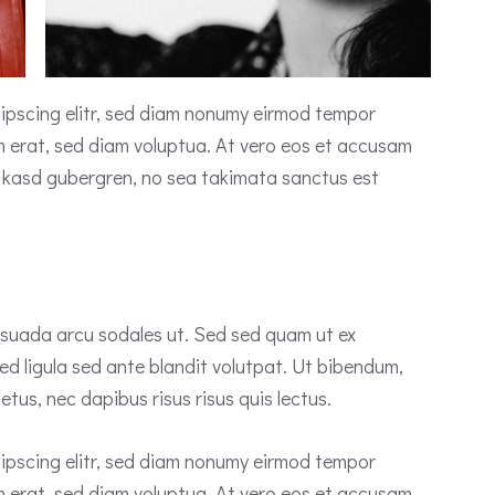
ipscing elitr, sed diam nonumy eirmod tempor
m erat, sed diam voluptua. At vero eos et accusam
ta kasd gubergren, no sea takimata sanctus est
esuada arcu sodales ut. Sed sed quam ut ex
 ligula sed ante blandit volutpat. Ut bibendum,
etus, nec dapibus risus risus quis lectus.
ipscing elitr, sed diam nonumy eirmod tempor
m erat, sed diam voluptua. At vero eos et accusam