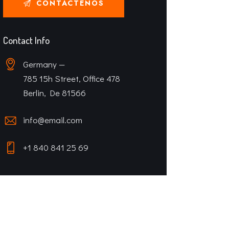
Contact Info
Germany —
785 15h Street, Office 478
Berlin, De 81566
info@email.com
+1 840 841 25 69