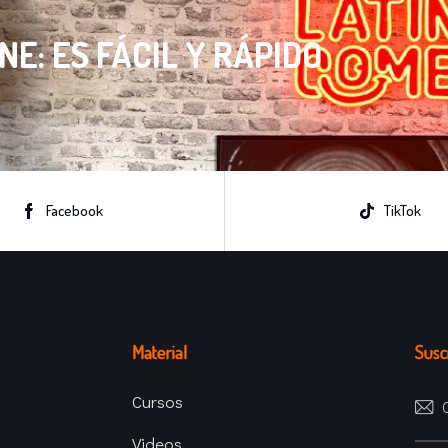
E: ES FÁCIL Y RÁPIDO
Facebook
TikTok
Material
Suscr
Cursos
Videos