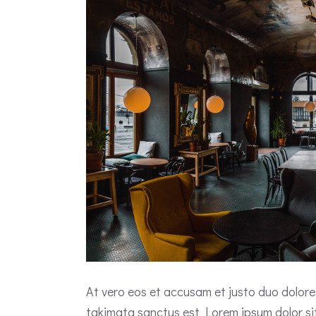
At vero eos et accusam et justo duo dolore
takimata sanctus est Lorem ipsum dolor si