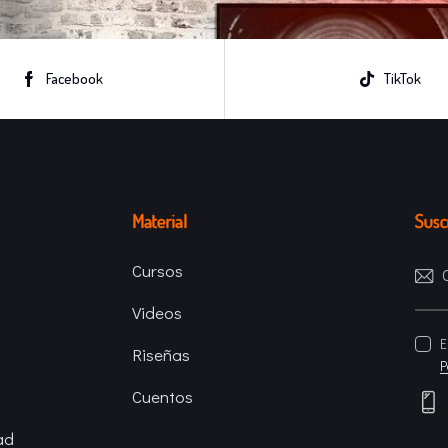
Facebook
TikTok
Material
Suscr
Cursos
Videos
E
Riseñas
P
Cuentos
ad