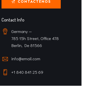
Contact Info
Germany —
785 15h Street, Office 478
Berlin, De 81566
info@email.com
+1 840 841 25 69