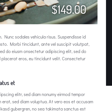
$149.00
um. Nunc sodales vehicula risus. Suspendisse id
usto. Morbi tincidunt, ante vel suscipit volutpat,
sed do eiusm onsectetur adipiscing elit, sed do
 placerat eros, eu tincidunt velit. Consectetur
atus et
ipscing elitr, sed diam nonumy eirmod tempor
m erat, sed diam voluptua. At vero eos et accusam
ta kasd gubergren, no sea takimata sanctus est