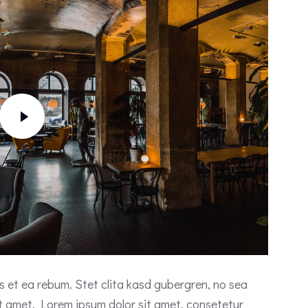
s et ea rebum. Stet clita kasd gubergren, no sea
t amet. Lorem ipsum dolor sit amet, consetetur